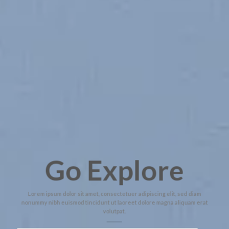
Go Explore
Lorem ipsum dolor sit amet, consectetuer adipiscing elit, sed diam
nonummy nibh euismod tincidunt ut laoreet dolore magna aliquam erat
volutpat.