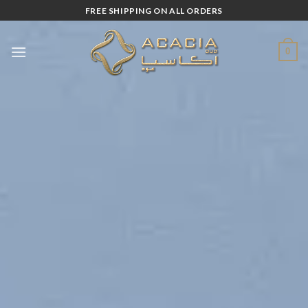
Skip
FREE SHIPPING ON ALL ORDERS
to
content
0